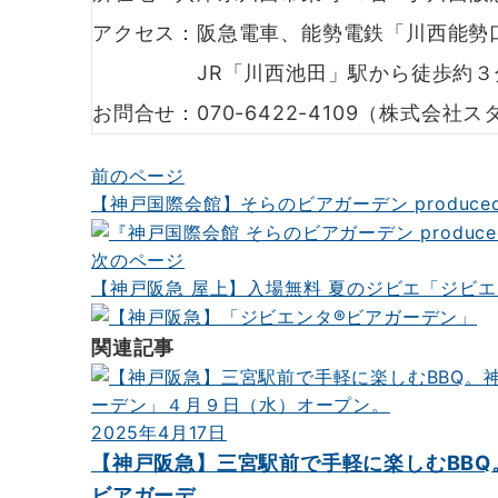
アクセス：阪急電車、能勢電鉄「川西能勢
JR「川西池田」駅から徒歩約３
お問合せ：070-6422-4109（株式会社
前のページ
投
【神戸国際会館】そらのビアガーデン produced by
稿
ナ
次のページ
【神戸阪急 屋上】入場無料 夏のジビエ「ジビエ
ビ
ゲ
関連記事
ー
シ
2025年4月17日
ョ
【神戸阪急】三宮駅前で手軽に楽しむBBQ
ン
ビアガーデ...