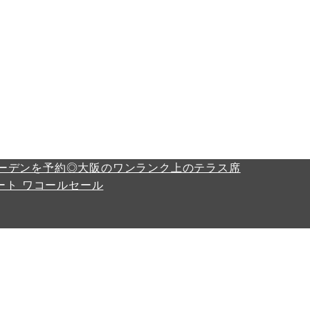
ーデンを予約
◎大阪のワンランク上のテラス席
ート ワコールセール